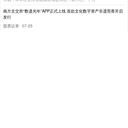
南方文交所“数遗光年”APP正式上线 首款文化数字资产非遗莞香开启
发行
上证综指
3940.04
+39.68
+1.02%
股票证券
07-25
元股证券:ygzq.hk 5月23日，第二十二届中国（深圳）国际文化产业
博览交易会上。广东省南方文化产权交易所（下称“南
雷州推出系列文化活动
实盘炒股
07-26
元股证券:ygzq.hk 感受非遗魅力 增强文化自信 近日，雷州市博物馆
联合雷州民俗研究会精心策划组织的“守护雷州文脉，
韩媒：洪明甫遭遇死亡威胁，警方已经介入调查
深证成指
14311.01
+200.89
+1.42%
实盘炒股
08-03
在韩国队未能晋级2026年美加墨世界杯32强后，主教练洪明甫受到越
来越多的批评。据韩国媒体《朝鲜日报》透露，警方也正在为
伊朗称对霍尔木兹海峡航运实施全面管理
实盘炒股
07-30