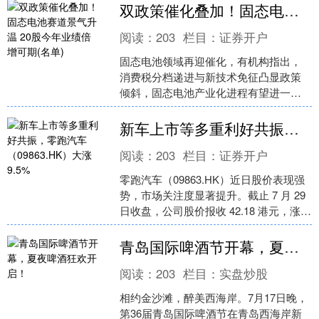
正的隐形杀手，其实....
双政策催化叠加！固态电池赛道景气升温 20股今年业绩倍增可期(名单)
阅读：
203
栏目：
证券开户
固态电池领域再迎催化，有机构指出，
消费税分档递进与新技术免征凸显政策
倾斜，固态电池产业化进程有望进一步
提速。 固态电池行业标准讨论会即将召
开 据证券时报消息，从....
新车上市等多重利好共振，零跑汽车（09863.HK）大涨9.5%
阅读：
203
栏目：
证券开户
零跑汽车（09863.HK）近日股价表现强
势，市场关注度显著提升。截止 7 月 29
日收盘，公司股价报收 42.18 港元，涨幅
达 9.5%，总市值逼近 60....
青岛国际啤酒节开幕，夏夜啤酒狂欢开启！
阅读：
203
栏目：
实盘炒股
相约金沙滩，醉美西海岸。7月17日晚，
第36届青岛国际啤酒节在青岛西海岸新