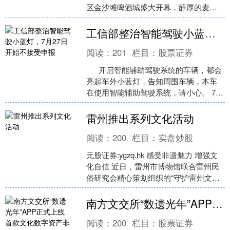
区金沙滩啤酒城盛大开幕，醇厚的麦香
如期相约岛城。胶州湾潮声奔涌，金沙
滩欢歌回荡。开幕式....
工信部整治智能驾驶小蓝灯，7月27日开始不接受申报
阅读：
201
栏目：
股票证券
开启智能辅助驾驶系统的车辆，都会
亮起车外小蓝灯，告知周围车辆，本车
在使用智能辅助驾驶系统，请小心。 7
月 27 日西安证券配资服务中心，工信部
一纸....
雷州推出系列文化活动
阅读：
200
栏目：
实盘炒股
元股证券:ygzq.hk 感受非遗魅力 增强文
化自信 近日，雷州市博物馆联合雷州民
俗研究会精心策划组织的“守护雷州文
脉，传承千年遗产”系列主题活动举行。
本次活....
南方文交所“数遗光年”APP正式上线 首款文化数字资产非遗莞香开启发行
阅读：
200
栏目：
股票证券