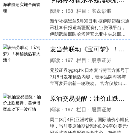
阅读：
198
栏目：
实盘炒股
新华社德黑兰5月30日电 据伊朗迈赫尔通
讯社30日报道新疆配资行业资讯平台，
伊朗武装部队哈塔姆安比亚中央总部
说，伊朗对霍尔木兹海峡航运实施全面
管理，所有商业船舶....
麦当劳联动《宝可梦》！神秘预热有大活？
阅读：
197
栏目：
股票证券
元股证券:ygzq.hk 日本麦当劳官方账号于
7月8日发布预热内容，暗示品牌即将与
宝可梦开启新一轮联动。 官方仅放出皮
卡丘局部剪影海报，搭配草、火、水、
电四种宝....
原油交易提醒：油价止跌反弹，美伊博弈牵动下一波行情
阅读：
197
栏目：
股票证券
周二(8月4日)亚洲时段，国际油价小幅反
弹，当前美原油期货涨约0.8%至81美元/
附近武汉证券配资服务中心，布伦特原