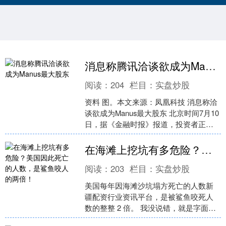
消息称腾讯洽谈欲成为Manus最大股东
阅读：
204
栏目：
实盘炒股
资料 图。本文来源：凤凰科技 消息称洽
谈欲成为Manus最大股东 北京时间7月10
日，据《金融时报》报道，投资者正在
推动AI智能体公司Manus撤销被Meta
以....
在海滩上挖坑有多危险？美国因此死亡的人数，是鲨鱼咬人的两倍！
阅读：
203
栏目：
实盘炒股
美国每年因海滩沙坑塌方死亡的人数新
疆配资行业资讯平台，是被鲨鱼咬死人
数的整整 2 倍。 我没说错，就是字面意
思，你以为海边最危险的是大白鲨，真