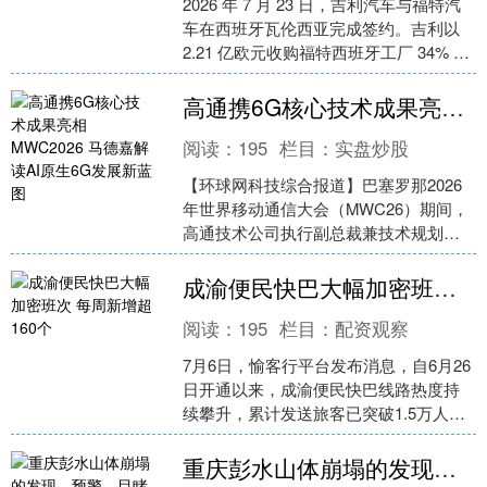
2026 年 7 月 23 日，吉利汽车与福特汽
车在西班牙瓦伦西亚完成签约。吉利以
2.21 亿欧元收购福特西班牙工厂 34% 股
权，成立合资公司共享这座年产能....
高通携6G核心技术成果亮相MWC2026 马德嘉解读AI原生6G发展新蓝图
阅读：
195
栏目：
实盘炒股
【环球网科技综合报道】巴塞罗那2026
年世界移动通信大会（MWC26）期间，
高通技术公司执行副总裁兼技术规划、
边缘解决方案与数据中心业务总经理马
德嘉（Durga....
成渝便民快巴大幅加密班次 每周新增超160个
阅读：
195
栏目：
配资观察
7月6日，愉客行平台发布消息，自6月26
日开通以来，成渝便民快巴线路热度持
续攀升，累计发送旅客已突破1.5万人
次。为更大限度满足两地旅客旺盛的跨
城出行需求，即日....
重庆彭水山体崩塌的发现、预警、目睹和救援者