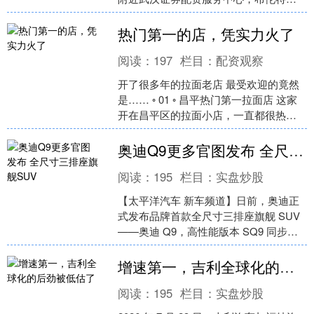
油期货涨约1%至84.45美元/桶附近。油
价....
热门第一的店，凭实力火了
阅读：
197
栏目：
配资观察
开了很多年的拉面老店 最受欢迎的竟然
是…… ◦ 01 ◦ 昌平热门第一拉面店 这家
开在昌平区的拉面小店，一直都很热
门，开了很多年了。网友都说他家是
凭“实力”火到....
奥迪Q9更多官图发布 全尺寸三排座旗舰SUV
阅读：
195
栏目：
实盘炒股
【太平洋汽车 新车频道】日前，奥迪正
式发布品牌首款全尺寸三排座旗舰 SUV
——奥迪 Q9，高性能版本 SQ9 同步亮
相。新车填补了奥迪在三排座全尺寸豪
华 SU....
增速第一，吉利全球化的后劲被低估了
阅读：
195
栏目：
实盘炒股