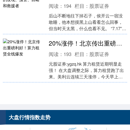
阅读：
194
栏目：
股票证券
后山不断地往下掉石子，侯开云一宿没
敢睡，他本想摸黑上山看看怎么回事，
但当时天太黑，什么也看不见。 “7.17”彭
水县汉葭街道山体崩塌现场图。 天亮
上证综指
3940.04
+39.68
+1.02%
后，崩塌发生前....
20%涨停！北京传出重磅利好！算力租赁全线爆发
阅读：
193
栏目：
股票证券
元股证券:ygzq.hk 算力租赁近期明显走
强！ 在大盘调整之际，算力租赁跑了出
来。美利云连续三天涨停，今天早上，
创业黑马持续拉升，封死20%涨停板。紫
光股份、....
深证成指
14311.01
+200.89
+1.42%
大盘行情指数走势