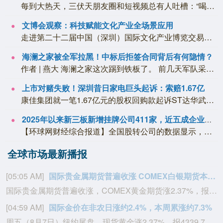
每到大热天，三伏天朋友圈和短视频总有人吐槽：“喝口白酒，立刻冒汗，整个人更燥热。...
文博会观察：科技赋能文化产业全场景应用
走进第二十二届中国（深圳）国际文化产业博览交易会（以下简称“文博会”），您会对科...
海澜之家被全军拉黑！中标后拒签合同背后有何隐情？
作者 | 燕大 海澜之家这次踢到铁板了。 前几天军队采购网发布一则违规处理公告，...
上市对赌失败！深圳昔日家电巨头起诉：索赔1.67亿
康佳集团就一笔1.67亿元的股权回购款起诉ST达华武汉证券配资服务中心。 6月2...
2025年以来新三板新增挂牌公司411家，近五成企业启动上市筹备工作
【环球网财经综合报道】全国股转公司的数据显示，截至2026年4月末，2025年以...
全球市场最新播报
[05:05 AM]
国际贵金属期货普遍收涨 COMEX白银期货本周累涨超10%
国际贵金属期货普遍收涨，COMEX黄金期货涨2.37%，报4401.3美元/盎司，本周累涨超7%；COMEX白银期货涨3.56%，报63.8美元/盎司，本周累涨超10%。
[04:59 AM]
国际金价在非农日涨约2.4%，本周累涨约7.3%
周五（8月7日）纽约尾盘，现货黄金涨2.37%，报4339.75美元/盎司，亚太盘初以来平滑地持续走高、北京时间20:30发布美国非农就业数据时加速上涨——从4320美元下方拉升至4360美元一线，本周累计上涨7.27%，8月3-4日持平于4050美元附近、5-7日持续上扬。本周，COMEX黄金期货累涨7.16%，报4400.70美元/盎司。现货白银涨3.11%，报63.4555美元/盎司，本周累涨10.29%，整体持续走高。COMEX白银期货累涨10.29%，报63.720美元/盎司。COMEX铜期货跌1.83%，报6.586美元/磅，本周累涨1.85%，8月6日欧市早盘曾达到6.8665美元。现货铂金涨1.33%，报1749.38美元/盎司，本周累涨6.14%；现货钯金涨0.64%，报1382.91美元/盎司，本周累涨7.37%。本周，在美股时段交易的费城金银指数累涨19.70%，报368.56点，整体持续走高。在全球市场全天交易的纽约证交所ARCA金矿开采商指数累涨20.16%，报2570.44点，整体持续走高。在美股时段交易的原材料指数累涨7.44%，报249.68点。在美股时段交易的金属与矿业指数累涨7.98%，报295.29点。