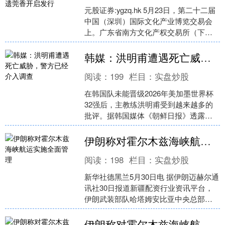
元股证券:ygzq.hk 5月23日，第二十二届
中国（深圳）国际文化产业博览交易会
上。广东省南方文化产权交易所（下
称“南方文交所”）依托自主数实融合生态
平台“数....
韩媒：洪明甫遭遇死亡威胁，警方已经介入调查
阅读：
199
栏目：
实盘炒股
在韩国队未能晋级2026年美加墨世界杯
32强后，主教练洪明甫受到越来越多的
批评。据韩国媒体《朝鲜日报》透露，
警方也正在为球队回国期间可能发生的
意外事件做好准备。....
伊朗称对霍尔木兹海峡航运实施全面管理
阅读：
198
栏目：
实盘炒股
新华社德黑兰5月30日电 据伊朗迈赫尔通
讯社30日报道新疆配资行业资讯平台，
伊朗武装部队哈塔姆安比亚中央总部
说，伊朗对霍尔木兹海峡航运实施全面
管理，所有商业船舶....
伊朗称对霍尔木兹海峡航运实施全面管理