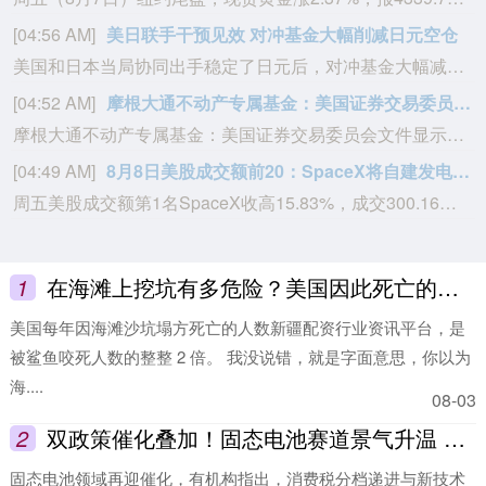
[04:56 AM]
美日联手干预见效 对冲基金大幅削减日元空仓
美国和日本当局协同出手稳定了日元后，对冲基金大幅减少了做空押注。商品期货交易委员会周五公布的数据显示，截至8月4日，期货和期权市场的杠杆基金将日元净空头头寸削减了约一半至6.36万份合约。这意味着空仓和6月底相比出现了大幅回撤，当时押注日元进一步贬值的仓位激增至近13.8万份合约，达到2007年以来之最。在美日利差扩大的影响下，日元一度跌至1986年以来的最低水平，刺激投机者加大了做空力度。美日两国政府联手干预后交易员开始减少空仓，日元也迎来反弹。尽管日本央行维持基准利率不变，但隔夜指数互换显示其9月加息的概率约在60%。美国周五公布的不及预期非农就业数据也令美元承压，降低了市场对美联储收紧货币政策的押注。交易员目前认为美国央行下个月上调利率的概率约为40%，远低于报告发布前的60%左右。
[04:52 AM]
摩根大通不动产专属基金：美国证券交易委员会文件显示，该基金已提交S类、A类、I类股份发行申请，发行规模未披露。
摩根大通不动产专属基金：美国证券交易委员会文件显示，该基金已提交S类、A类、I类股份发行申请，发行规模未披露。
[04:49 AM]
8月8日美股成交额前20：SpaceX将自建发电厂保障电力供应
周五美股成交额第1名SpaceX收高15.83%，成交300.16亿美元。据报道，SpaceX计划建设自己的发电设施，为其与特斯拉在美国得州共同开发的大型半导体制造工厂提供电力支持。本周早些时候，SpaceX负责能源和数据中心开发业务的Riley Trettel在得州格莱姆斯县（Grimes County）的一场公开会议上表示：“我们将自行供电。我们会建设燃气发电厂，同时也会建设规模非常庞大的电池阵列，用于储存能源。我们几乎会立即启动这个项目。我们需要开始进行土建工作，需要着手建设基础设施和地基，我们会马上推进。”这一表态为马斯克旗下两大公司正在推进的新工厂计划提供了更多细节，该项目名为“Terafab”。
1
在海滩上挖坑有多危险？美国因此死亡的人数，是鲨鱼咬人的两倍！
美国每年因海滩沙坑塌方死亡的人数新疆配资行业资讯平台，是
被鲨鱼咬死人数的整整 2 倍。 我没说错，就是字面意思，你以为
海....
08-03
2
双政策催化叠加！固态电池赛道景气升温 20股今年业绩倍增可期(名单)
固态电池领域再迎催化，有机构指出，消费税分档递进与新技术